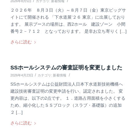
/
/
2026年8月5日
カテゴリ:
新着情報
２０２６年 ８月３日（火）～８月７日（金）東京ビッグサ
イトにて開催される 「下水道展‘２６ 東京」に出展しており
ます。 展示ブースの場所は、西2ホール 建設ゾーン 小間
番号２－７１２ となっております。 是非お立ち寄りく […]
さらに読む
SSホールシステムの審査証明を変更しました
/
/
2026年4月23日
カテゴリ:
新着情報
SSホールシステムは公益財団法人日本下水道新技術機構へ
建設技術審査証明の変更申請を行い、認定されました。 変
更内容は、以下の2点です。 １．道路占用面積を小さくする
ため、縮小化したＳＳブロック（スラブ・基礎版）の追加
２ […]
さらに読む