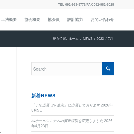
TEL 092-983-8778/FAX 092-982-8028
工法概要
協会概要
協会員
設計協力
お問い合わせ
現在位置:
ホーム
/
NEWS
/
2023
/
7月
新着NEWS
「下水道展‘２6 東京」に出展しております
2026年
8月5日
SSホールシステムの審査証明を変更しました
2026
年4月23日