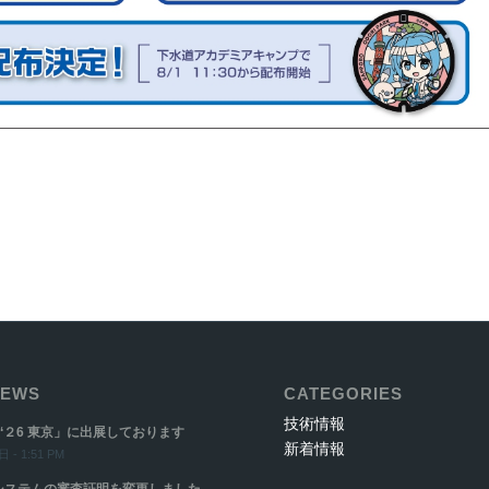
EWS
CATEGORIES
技術情報
‘２6 東京」に出展しております
新着情報
 - 1:51 PM
システムの審査証明を変更しました