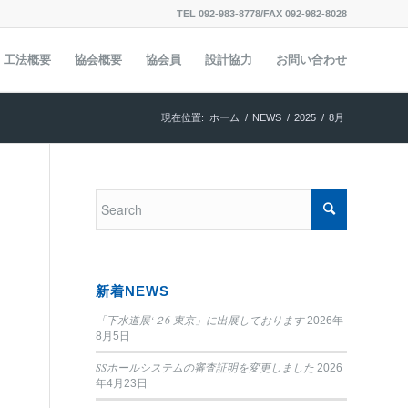
TEL 092-983-8778/FAX 092-982-8028
工法概要
協会概要
協会員
設計協力
お問い合わせ
現在位置:
ホーム
/
NEWS
/
2025
/
8月
新着NEWS
「下水道展‘２6 東京」に出展しております
2026年
8月5日
SSホールシステムの審査証明を変更しました
2026
年4月23日