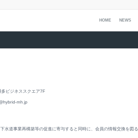
HOME
NEWS
3 博多ビジネススクエア7F
hybrid-mh.jp
、下水道事業再構築等の促進に寄与すると同時に、会員の情報交換を図