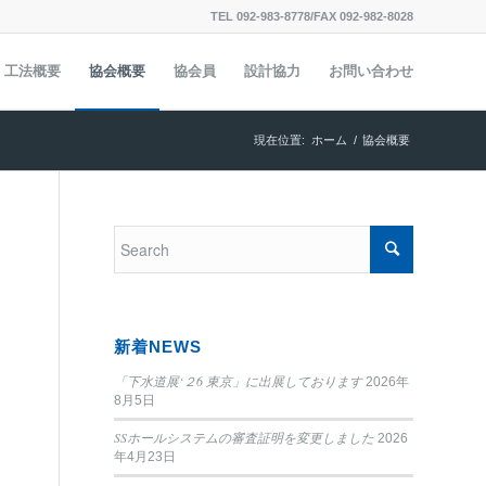
TEL 092-983-8778/FAX 092-982-8028
工法概要
協会概要
協会員
設計協力
お問い合わせ
現在位置:
ホーム
/
協会概要
新着NEWS
「下水道展‘２6 東京」に出展しております
2026年
8月5日
SSホールシステムの審査証明を変更しました
2026
る
年4月23日