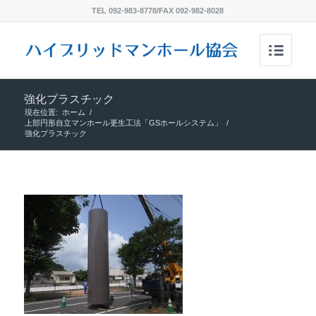
TEL 092-983-8778/FAX 092-982-8028
強化プラスチック
現在位置:
ホーム
/
上部円形自立マンホール更生工法「GSホールシステム」
/
強化プラスチック