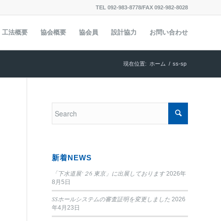
TEL 092-983-8778/FAX 092-982-8028
工法概要
協会概要
協会員
設計協力
お問い合わせ
現在位置:
ホーム
/
ss-sp
新着NEWS
「下水道展‘２6 東京」に出展しております
2026年
8月5日
SSホールシステムの審査証明を変更しました
2026
年4月23日